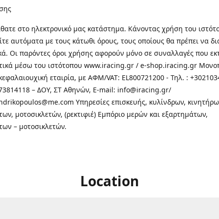
σης
θατε στo ηλεκτρονικό μας κατάστημα. Κάνοντας χρήση του ιστότ
τε αυτόματα με τους κάτωθι όρους, τους οποίους θα πρέπει να δ
κά. Οι παρόντες όροι χρήσης αφορούν μόνο σε συναλλαγές που εκ
τικά μέσω του ιστότοπου www.iracing.gr / e-shop.iracing.gr Μο
κεφαλαιουχική εταιρία, με ΑΦΜ/VAT: EL800721200 - Τηλ. : +302103
3814118 – ΔΟΥ, ΣΤ Αθηνών, E-mail: info@iracing.gr/
andrikopoulos@me.com Υπηρεσίες επισκευής, κυλίνδρων, κινητήρω
των, μοτοσικλετών, (ρεκτιφιέ) Εμπόριο μερών και εξαρτημάτων,
των – μοτοσικλετών.
Location