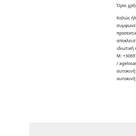
Όροι χρή
Καλώς ήλ
συμφωνεί
προσεκτι
αποκλεισ
ιδιωτική 
M: +30697
/ agelos
αυτοκινή
αυτοκινή