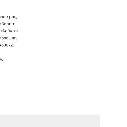
οπου μας,
ιαβάσετε
τελούνται
νοπρόσωπη
460072,
ν,