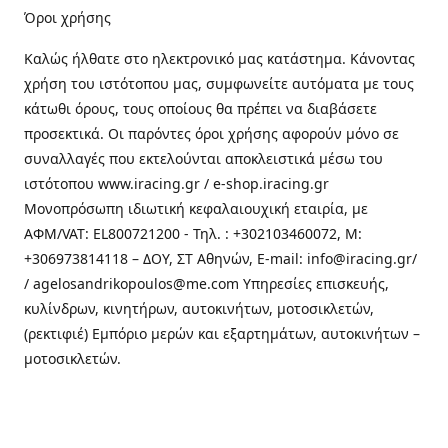
Όροι χρήσης
Καλώς ήλθατε στo ηλεκτρονικό μας κατάστημα. Κάνοντας
χρήση του ιστότοπου μας, συμφωνείτε αυτόματα με τους
κάτωθι όρους, τους οποίους θα πρέπει να διαβάσετε
προσεκτικά. Οι παρόντες όροι χρήσης αφορούν μόνο σε
συναλλαγές που εκτελούνται αποκλειστικά μέσω του
ιστότοπου www.iracing.gr / e-shop.iracing.gr
Μονοπρόσωπη ιδιωτική κεφαλαιουχική εταιρία, με
ΑΦΜ/VAT: EL800721200 - Τηλ. : +302103460072, M:
+306973814118 – ΔΟΥ, ΣΤ Αθηνών, E-mail: info@iracing.gr/
/ agelosandrikopoulos@me.com Υπηρεσίες επισκευής,
κυλίνδρων, κινητήρων, αυτοκινήτων, μοτοσικλετών,
(ρεκτιφιέ) Εμπόριο μερών και εξαρτημάτων, αυτοκινήτων –
μοτοσικλετών.