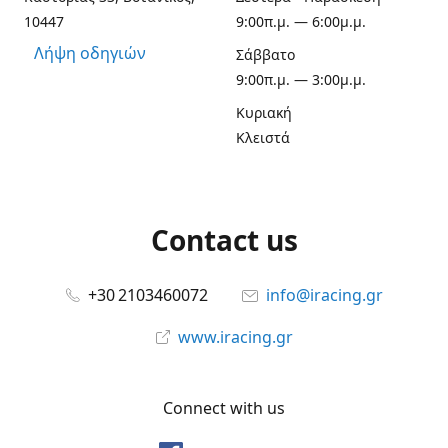
10447
9:00π.μ. — 6:00μ.μ.
Λήψη οδηγιών
Σάββατο
9:00π.μ. — 3:00μ.μ.
Κυριακή
Κλειστά
Contact us
+30 2103460072
info@iracing.gr
www.iracing.gr
Connect with us