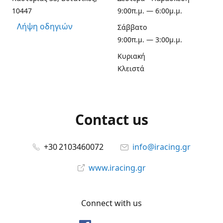
10447
9:00π.μ. — 6:00μ.μ.
Λήψη οδηγιών
Σάββατο
9:00π.μ. — 3:00μ.μ.
Κυριακή
Κλειστά
Contact us
+30 2103460072
info@iracing.gr
www.iracing.gr
Connect with us