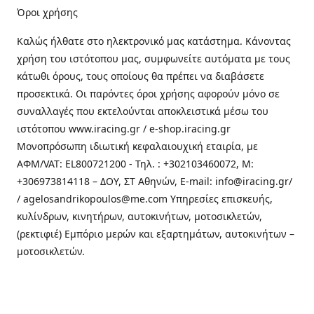
Όροι χρήσης
Καλώς ήλθατε στo ηλεκτρονικό μας κατάστημα. Κάνοντας
χρήση του ιστότοπου μας, συμφωνείτε αυτόματα με τους
κάτωθι όρους, τους οποίους θα πρέπει να διαβάσετε
προσεκτικά. Οι παρόντες όροι χρήσης αφορούν μόνο σε
συναλλαγές που εκτελούνται αποκλειστικά μέσω του
ιστότοπου www.iracing.gr / e-shop.iracing.gr
Μονοπρόσωπη ιδιωτική κεφαλαιουχική εταιρία, με
ΑΦΜ/VAT: EL800721200 - Τηλ. : +302103460072, M:
+306973814118 – ΔΟΥ, ΣΤ Αθηνών, E-mail: info@iracing.gr/
/ agelosandrikopoulos@me.com Υπηρεσίες επισκευής,
κυλίνδρων, κινητήρων, αυτοκινήτων, μοτοσικλετών,
(ρεκτιφιέ) Εμπόριο μερών και εξαρτημάτων, αυτοκινήτων –
μοτοσικλετών.