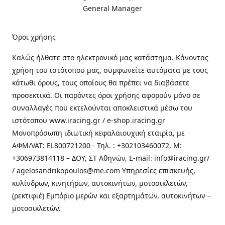
General Manager
Όροι χρήσης
Καλώς ήλθατε στo ηλεκτρονικό μας κατάστημα. Κάνοντας
χρήση του ιστότοπου μας, συμφωνείτε αυτόματα με τους
κάτωθι όρους, τους οποίους θα πρέπει να διαβάσετε
προσεκτικά. Οι παρόντες όροι χρήσης αφορούν μόνο σε
συναλλαγές που εκτελούνται αποκλειστικά μέσω του
ιστότοπου www.iracing.gr / e-shop.iracing.gr
Μονοπρόσωπη ιδιωτική κεφαλαιουχική εταιρία, με
ΑΦΜ/VAT: EL800721200 - Τηλ. : +302103460072, M:
+306973814118 – ΔΟΥ, ΣΤ Αθηνών, E-mail: info@iracing.gr/
/ agelosandrikopoulos@me.com Υπηρεσίες επισκευής,
κυλίνδρων, κινητήρων, αυτοκινήτων, μοτοσικλετών,
(ρεκτιφιέ) Εμπόριο μερών και εξαρτημάτων, αυτοκινήτων –
μοτοσικλετών.