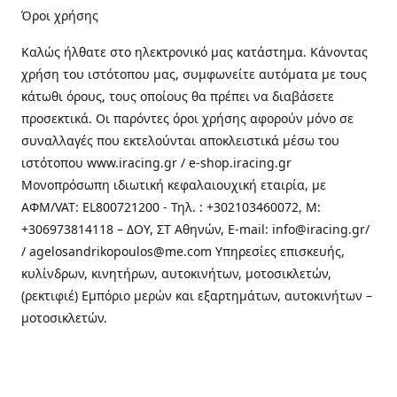
Όροι χρήσης
Καλώς ήλθατε στo ηλεκτρονικό μας κατάστημα. Κάνοντας
χρήση του ιστότοπου μας, συμφωνείτε αυτόματα με τους
κάτωθι όρους, τους οποίους θα πρέπει να διαβάσετε
προσεκτικά. Οι παρόντες όροι χρήσης αφορούν μόνο σε
συναλλαγές που εκτελούνται αποκλειστικά μέσω του
ιστότοπου www.iracing.gr / e-shop.iracing.gr
Μονοπρόσωπη ιδιωτική κεφαλαιουχική εταιρία, με
ΑΦΜ/VAT: EL800721200 - Τηλ. : +302103460072, M:
+306973814118 – ΔΟΥ, ΣΤ Αθηνών, E-mail: info@iracing.gr/
/ agelosandrikopoulos@me.com Υπηρεσίες επισκευής,
κυλίνδρων, κινητήρων, αυτοκινήτων, μοτοσικλετών,
(ρεκτιφιέ) Εμπόριο μερών και εξαρτημάτων, αυτοκινήτων –
μοτοσικλετών.