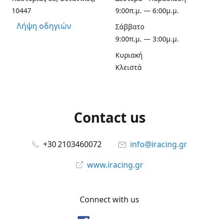
10447
9:00π.μ. — 6:00μ.μ.
Λήψη οδηγιών
Σάββατο
9:00π.μ. — 3:00μ.μ.
Κυριακή
Κλειστά
Contact us
+30 2103460072
info@iracing.gr
www.iracing.gr
Connect with us