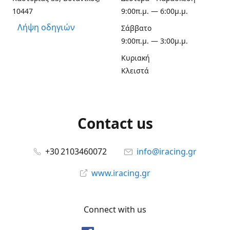
10447
9:00π.μ. — 6:00μ.μ.
Λήψη οδηγιών
Σάββατο
9:00π.μ. — 3:00μ.μ.
Κυριακή
Κλειστά
Contact us
+30 2103460072
info@iracing.gr
www.iracing.gr
Connect with us