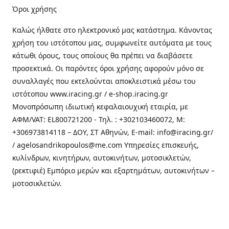
Όροι χρήσης
Καλώς ήλθατε στo ηλεκτρονικό μας κατάστημα. Κάνοντας
χρήση του ιστότοπου μας, συμφωνείτε αυτόματα με τους
κάτωθι όρους, τους οποίους θα πρέπει να διαβάσετε
προσεκτικά. Οι παρόντες όροι χρήσης αφορούν μόνο σε
συναλλαγές που εκτελούνται αποκλειστικά μέσω του
ιστότοπου www.iracing.gr / e-shop.iracing.gr
Μονοπρόσωπη ιδιωτική κεφαλαιουχική εταιρία, με
ΑΦΜ/VAT: EL800721200 - Τηλ. : +302103460072, M:
+306973814118 – ΔΟΥ, ΣΤ Αθηνών, E-mail: info@iracing.gr/
/ agelosandrikopoulos@me.com Υπηρεσίες επισκευής,
κυλίνδρων, κινητήρων, αυτοκινήτων, μοτοσικλετών,
(ρεκτιφιέ) Εμπόριο μερών και εξαρτημάτων, αυτοκινήτων –
μοτοσικλετών.