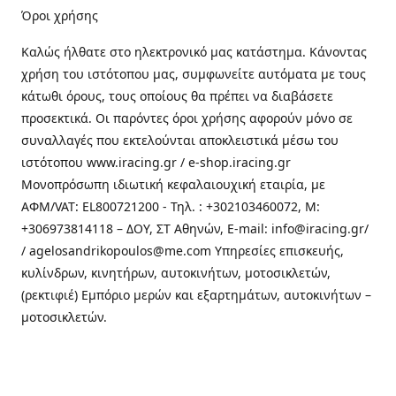
Όροι χρήσης
Καλώς ήλθατε στo ηλεκτρονικό μας κατάστημα. Κάνοντας
χρήση του ιστότοπου μας, συμφωνείτε αυτόματα με τους
κάτωθι όρους, τους οποίους θα πρέπει να διαβάσετε
προσεκτικά. Οι παρόντες όροι χρήσης αφορούν μόνο σε
συναλλαγές που εκτελούνται αποκλειστικά μέσω του
ιστότοπου www.iracing.gr / e-shop.iracing.gr
Μονοπρόσωπη ιδιωτική κεφαλαιουχική εταιρία, με
ΑΦΜ/VAT: EL800721200 - Τηλ. : +302103460072, M:
+306973814118 – ΔΟΥ, ΣΤ Αθηνών, E-mail: info@iracing.gr/
/ agelosandrikopoulos@me.com Υπηρεσίες επισκευής,
κυλίνδρων, κινητήρων, αυτοκινήτων, μοτοσικλετών,
(ρεκτιφιέ) Εμπόριο μερών και εξαρτημάτων, αυτοκινήτων –
μοτοσικλετών.