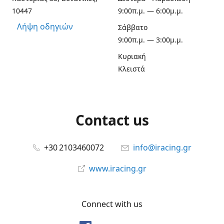
10447
9:00π.μ. — 6:00μ.μ.
Λήψη οδηγιών
Σάββατο
9:00π.μ. — 3:00μ.μ.
Κυριακή
Κλειστά
Contact us
+30 2103460072
info@iracing.gr
www.iracing.gr
Connect with us