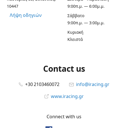
10447
9:00π.μ. — 6:00μ.μ.
Λήψη οδηγιών
Σάββατο
9:00π.μ. — 3:00μ.μ.
Κυριακή
Κλειστά
Contact us
+30 2103460072
info@iracing.gr
www.iracing.gr
Connect with us