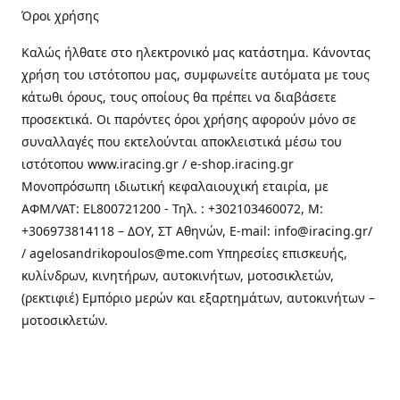
Όροι χρήσης
Καλώς ήλθατε στo ηλεκτρονικό μας κατάστημα. Κάνοντας
χρήση του ιστότοπου μας, συμφωνείτε αυτόματα με τους
κάτωθι όρους, τους οποίους θα πρέπει να διαβάσετε
προσεκτικά. Οι παρόντες όροι χρήσης αφορούν μόνο σε
συναλλαγές που εκτελούνται αποκλειστικά μέσω του
ιστότοπου www.iracing.gr / e-shop.iracing.gr
Μονοπρόσωπη ιδιωτική κεφαλαιουχική εταιρία, με
ΑΦΜ/VAT: EL800721200 - Τηλ. : +302103460072, M:
+306973814118 – ΔΟΥ, ΣΤ Αθηνών, E-mail: info@iracing.gr/
/ agelosandrikopoulos@me.com Υπηρεσίες επισκευής,
κυλίνδρων, κινητήρων, αυτοκινήτων, μοτοσικλετών,
(ρεκτιφιέ) Εμπόριο μερών και εξαρτημάτων, αυτοκινήτων –
μοτοσικλετών.