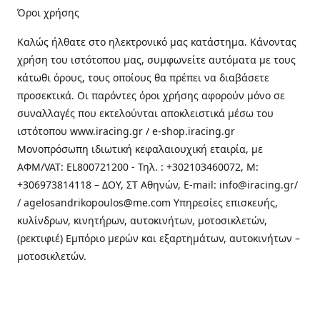
Όροι χρήσης
Καλώς ήλθατε στo ηλεκτρονικό μας κατάστημα. Κάνοντας
χρήση του ιστότοπου μας, συμφωνείτε αυτόματα με τους
κάτωθι όρους, τους οποίους θα πρέπει να διαβάσετε
προσεκτικά. Οι παρόντες όροι χρήσης αφορούν μόνο σε
συναλλαγές που εκτελούνται αποκλειστικά μέσω του
ιστότοπου www.iracing.gr / e-shop.iracing.gr
Μονοπρόσωπη ιδιωτική κεφαλαιουχική εταιρία, με
ΑΦΜ/VAT: EL800721200 - Τηλ. : +302103460072, M:
+306973814118 – ΔΟΥ, ΣΤ Αθηνών, E-mail: info@iracing.gr/
/ agelosandrikopoulos@me.com Υπηρεσίες επισκευής,
κυλίνδρων, κινητήρων, αυτοκινήτων, μοτοσικλετών,
(ρεκτιφιέ) Εμπόριο μερών και εξαρτημάτων, αυτοκινήτων –
μοτοσικλετών.