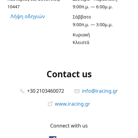
10447
9:00π.μ. — 6:00μ.μ.
Λήψη οδηγιών
Σάββατο
9:00π.μ. — 3:00μ.μ.
Κυριακή
Κλειστά
Contact us
+30 2103460072
info@iracing.gr
www.iracing.gr
Connect with us