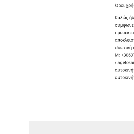
Όροι χρή
Καλώς ήλ
συμφωνεί
προσεκτι
αποκλεισ
ιδιωτική 
M: +30697
/ agelos
αυτοκινή
αυτοκινή