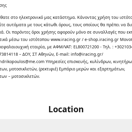
σης
θατε στo ηλεκτρονικό μας κατάστημα. Κάνοντας χρήση του ιστότ
τε αυτόματα με τους κάτωθι όρους, τους οποίους θα πρέπει να δ
κά. Οι παρόντες όροι χρήσης αφορούν μόνο σε συναλλαγές που εκ
τικά μέσω του ιστότοπου www.iracing.gr / e-shop.iracing.gr Μο
κεφαλαιουχική εταιρία, με ΑΦΜ/VAT: EL800721200 - Τηλ. : +302103
3814118 – ΔΟΥ, ΣΤ Αθηνών, E-mail: info@iracing.gr/
andrikopoulos@me.com Υπηρεσίες επισκευής, κυλίνδρων, κινητήρω
των, μοτοσικλετών, (ρεκτιφιέ) Εμπόριο μερών και εξαρτημάτων,
των – μοτοσικλετών.
Location