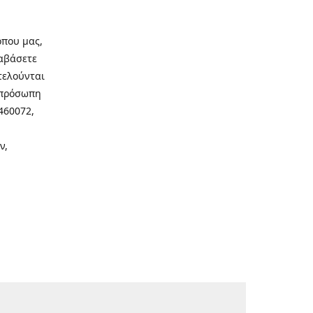
οπου μας,
ιαβάσετε
τελούνται
νοπρόσωπη
460072,
ν,