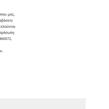
οπου μας,
ιαβάσετε
τελούνται
νοπρόσωπη
460072,
ν,