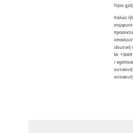
Όροι χρή
Καλώς ήλ
συμφωνεί
προσεκτι
αποκλεισ
ιδιωτική 
M: +30697
/ agelos
αυτοκινή
αυτοκινή