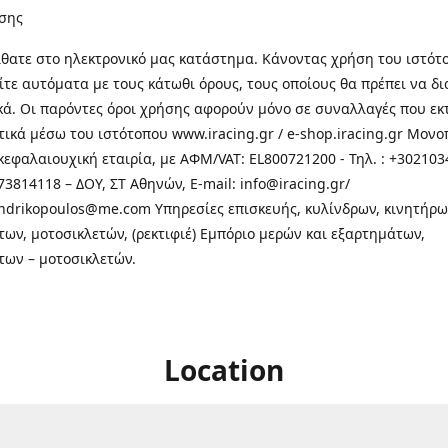
σης
θατε στo ηλεκτρονικό μας κατάστημα. Κάνοντας χρήση του ιστότ
τε αυτόματα με τους κάτωθι όρους, τους οποίους θα πρέπει να δ
κά. Οι παρόντες όροι χρήσης αφορούν μόνο σε συναλλαγές που εκ
τικά μέσω του ιστότοπου www.iracing.gr / e-shop.iracing.gr Μο
κεφαλαιουχική εταιρία, με ΑΦΜ/VAT: EL800721200 - Τηλ. : +302103
3814118 – ΔΟΥ, ΣΤ Αθηνών, E-mail: info@iracing.gr/
andrikopoulos@me.com Υπηρεσίες επισκευής, κυλίνδρων, κινητήρω
των, μοτοσικλετών, (ρεκτιφιέ) Εμπόριο μερών και εξαρτημάτων,
των – μοτοσικλετών.
Location