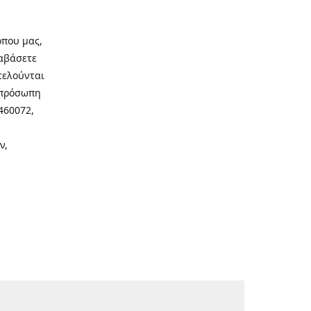
οπου μας,
ιαβάσετε
τελούνται
νοπρόσωπη
460072,
ν,