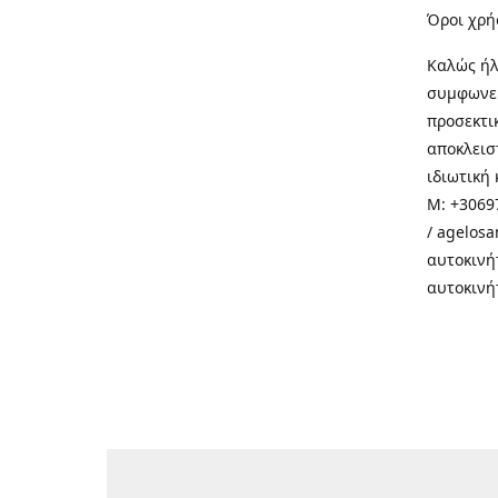
Όροι χρή
Καλώς ήλ
συμφωνεί
προσεκτι
αποκλεισ
ιδιωτική 
M: +30697
/ agelos
αυτοκινή
αυτοκινή