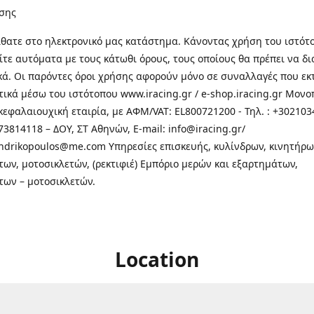
σης
θατε στo ηλεκτρονικό μας κατάστημα. Κάνοντας χρήση του ιστότ
τε αυτόματα με τους κάτωθι όρους, τους οποίους θα πρέπει να δ
κά. Οι παρόντες όροι χρήσης αφορούν μόνο σε συναλλαγές που εκ
τικά μέσω του ιστότοπου www.iracing.gr / e-shop.iracing.gr Μο
κεφαλαιουχική εταιρία, με ΑΦΜ/VAT: EL800721200 - Τηλ. : +302103
3814118 – ΔΟΥ, ΣΤ Αθηνών, E-mail: info@iracing.gr/
andrikopoulos@me.com Υπηρεσίες επισκευής, κυλίνδρων, κινητήρω
των, μοτοσικλετών, (ρεκτιφιέ) Εμπόριο μερών και εξαρτημάτων,
των – μοτοσικλετών.
Location