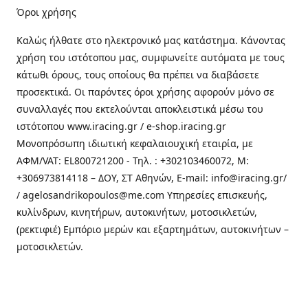
Όροι χρήσης
Καλώς ήλθατε στo ηλεκτρονικό μας κατάστημα. Κάνοντας
χρήση του ιστότοπου μας, συμφωνείτε αυτόματα με τους
κάτωθι όρους, τους οποίους θα πρέπει να διαβάσετε
προσεκτικά. Οι παρόντες όροι χρήσης αφορούν μόνο σε
συναλλαγές που εκτελούνται αποκλειστικά μέσω του
ιστότοπου www.iracing.gr / e-shop.iracing.gr
Μονοπρόσωπη ιδιωτική κεφαλαιουχική εταιρία, με
ΑΦΜ/VAT: EL800721200 - Τηλ. : +302103460072, M:
+306973814118 – ΔΟΥ, ΣΤ Αθηνών, E-mail: info@iracing.gr/
/ agelosandrikopoulos@me.com Υπηρεσίες επισκευής,
κυλίνδρων, κινητήρων, αυτοκινήτων, μοτοσικλετών,
(ρεκτιφιέ) Εμπόριο μερών και εξαρτημάτων, αυτοκινήτων –
μοτοσικλετών.