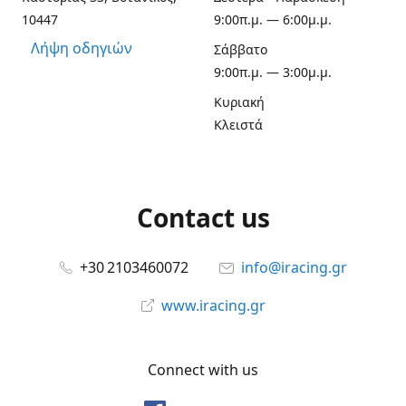
10447
9:00π.μ. — 6:00μ.μ.
Λήψη οδηγιών
Σάββατο
9:00π.μ. — 3:00μ.μ.
Κυριακή
Κλειστά
Contact us
+30 2103460072
info@iracing.gr
www.iracing.gr
Connect with us