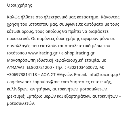
Όροι χρήσης
Καλώς ήλθατε στo ηλεκτρονικό μας κατάστημα. Κάνοντας
χρήση του ιστότοπου μας, συμφωνείτε αυτόματα με τους
κάτωθι όρους, τους οποίους θα πρέπει να διαβάσετε
προσεκτικά. Οι παρόντες όροι χρήσης αφορούν μόνο σε
συναλλαγές που εκτελούνται αποκλειστικά μέσω του
ιστότοπου www.iracing.gr / e-shop.iracing.gr
Μονοπρόσωπη ιδιωτική κεφαλαιουχική εταιρία, με
ΑΦΜ/VAT: EL800721200 - Τηλ. : +302103460072, M:
+306973814118 – ΔΟΥ, ΣΤ Αθηνών, E-mail: info@iracing.gr/
/ agelosandrikopoulos@me.com Υπηρεσίες επισκευής,
κυλίνδρων, κινητήρων, αυτοκινήτων, μοτοσικλετών,
(ρεκτιφιέ) Εμπόριο μερών και εξαρτημάτων, αυτοκινήτων –
μοτοσικλετών.