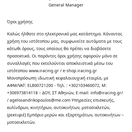
General Manager
Όροι χρήσης
Καλώς ήλθατε στo ηλεκτρονικό μας κατάστημα. Κάνοντας
χρήση του ιστότοπου μας, συμφωνείτε αυτόματα με τους
κάτωθι όρους, τους οποίους θα πρέπει να διαβάσετε
προσεκτικά. Οι παρόντες όροι χρήσης αφορούν μόνο σε
συναλλαγές που εκτελούνται αποκλειστικά μέσω του
ιστότοπου www.iracing.gr / e-shop.iracing.gr
Μονοπρόσωπη ιδιωτική κεφαλαιουχική εταιρία, με
ΑΦΜ/VAT: EL800721200 - Τηλ. : +302103460072, M:
+306973814118 – ΔΟΥ, ΣΤ Αθηνών, E-mail: info@iracing.gr/
/ agelosandrikopoulos@me.com Υπηρεσίες επισκευής,
κυλίνδρων, κινητήρων, αυτοκινήτων, μοτοσικλετών,
(ρεκτιφιέ) Εμπόριο μερών και εξαρτημάτων, αυτοκινήτων –
μοτοσικλετών.