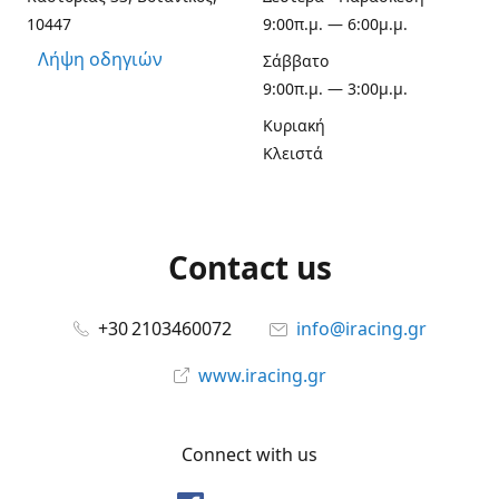
10447
9:00π.μ. — 6:00μ.μ.
Λήψη οδηγιών
Σάββατο
9:00π.μ. — 3:00μ.μ.
Κυριακή
Κλειστά
Contact us
+30 2103460072
info@iracing.gr
www.iracing.gr
Connect with us