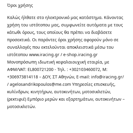
Όροι χρήσης
Καλώς ήλθατε στo ηλεκτρονικό μας κατάστημα. Κάνοντας
χρήση του ιστότοπου μας, συμφωνείτε αυτόματα με τους
κάτωθι όρους, τους οποίους θα πρέπει να διαβάσετε
προσεκτικά. Οι παρόντες όροι χρήσης αφορούν μόνο σε
συναλλαγές που εκτελούνται αποκλειστικά μέσω του
ιστότοπου www.iracing.gr / e-shop.iracing.gr
Μονοπρόσωπη ιδιωτική κεφαλαιουχική εταιρία, με
ΑΦΜ/VAT: EL800721200 - Τηλ. : +302103460072, M:
+306973814118 – ΔΟΥ, ΣΤ Αθηνών, E-mail: info@iracing.gr/
/ agelosandrikopoulos@me.com Υπηρεσίες επισκευής,
κυλίνδρων, κινητήρων, αυτοκινήτων, μοτοσικλετών,
(ρεκτιφιέ) Εμπόριο μερών και εξαρτημάτων, αυτοκινήτων –
μοτοσικλετών.