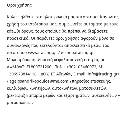
Όροι χρήσης
Καλώς ήλθατε στo ηλεκτρονικό μας κατάστημα. Κάνοντας
χρήση του ιστότοπου μας, συμφωνείτε αυτόματα με τους
κάτωθι όρους, τους οποίους θα πρέπει να διαβάσετε
προσεκτικά. Οι παρόντες όροι χρήσης αφορούν μόνο σε
συναλλαγές που εκτελούνται αποκλειστικά μέσω του
ιστότοπου www.iracing.gr / e-shop.iracing.gr
Μονοπρόσωπη ιδιωτική κεφαλαιουχική εταιρία, με
ΑΦΜ/VAT: EL800721200 - Τηλ. : +302103460072, M:
+306973814118 – ΔΟΥ, ΣΤ Αθηνών, E-mail: info@iracing.gr/
/ agelosandrikopoulos@me.com Υπηρεσίες επισκευής,
κυλίνδρων, κινητήρων, αυτοκινήτων, μοτοσικλετών,
(ρεκτιφιέ) Εμπόριο μερών και εξαρτημάτων, αυτοκινήτων –
μοτοσικλετών.