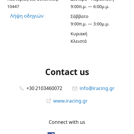
10447
9:00π.μ. — 6:00μ.μ.
Λήψη οδηγιών
Σάββατο
9:00π.μ. — 3:00μ.μ.
Κυριακή
Κλειστά
Contact us
+30 2103460072
info@iracing.gr
www.iracing.gr
Connect with us