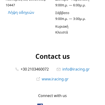
10447
9:00π.μ. — 6:00μ.μ.
Λήψη οδηγιών
Σάββατο
9:00π.μ. — 3:00μ.μ.
Κυριακή
Κλειστά
Contact us
+30 2103460072
info@iracing.gr
www.iracing.gr
Connect with us