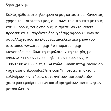
Όροι χρήσης
Καλώς ήλθατε στo ηλεκτρονικό μας κατάστημα. Κάνοντας
χρήση του ιστότοπου μας, συμφωνείτε αυτόματα με τους
κάτωθι όρους, τους οποίους θα πρέπει να διαβάσετε
προσεκτικά. Οι παρόντες όροι χρήσης αφορούν μόνο σε
συναλλαγές που εκτελούνται αποκλειστικά μέσω του
ιστότοπου www.iracing.gr / e-shop.iracing.gr
Μονοπρόσωπη ιδιωτική κεφαλαιουχική εταιρία, με
ΑΦΜ/VAT: EL800721200 - Τηλ. : +302103460072, M:
+306973814118 – ΔΟΥ, ΣΤ Αθηνών, E-mail: info@iracing.gr/
/ agelosandrikopoulos@me.com Υπηρεσίες επισκευής,
κυλίνδρων, κινητήρων, αυτοκινήτων, μοτοσικλετών,
(ρεκτιφιέ) Εμπόριο μερών και εξαρτημάτων, αυτοκινήτων –
μοτοσικλετών.