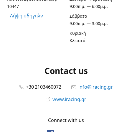
10447
9:00π.μ. — 6:00μ.μ.
Λήψη οδηγιών
Σάββατο
9:00π.μ. — 3:00μ.μ.
Κυριακή
Κλειστά
Contact us
+30 2103460072
info@iracing.gr
www.iracing.gr
Connect with us