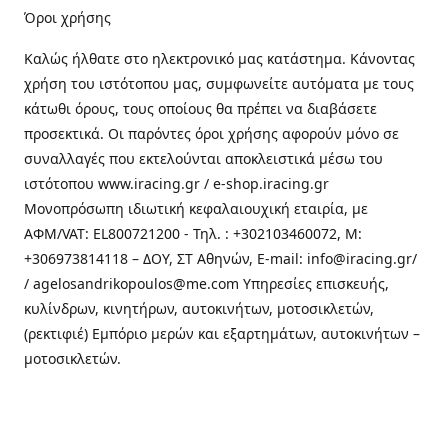
Όροι χρήσης
Καλώς ήλθατε στo ηλεκτρονικό μας κατάστημα. Κάνοντας
χρήση του ιστότοπου μας, συμφωνείτε αυτόματα με τους
κάτωθι όρους, τους οποίους θα πρέπει να διαβάσετε
προσεκτικά. Οι παρόντες όροι χρήσης αφορούν μόνο σε
συναλλαγές που εκτελούνται αποκλειστικά μέσω του
ιστότοπου www.iracing.gr / e-shop.iracing.gr
Μονοπρόσωπη ιδιωτική κεφαλαιουχική εταιρία, με
ΑΦΜ/VAT: EL800721200 - Τηλ. : +302103460072, M:
+306973814118 – ΔΟΥ, ΣΤ Αθηνών, E-mail: info@iracing.gr/
/ agelosandrikopoulos@me.com Υπηρεσίες επισκευής,
κυλίνδρων, κινητήρων, αυτοκινήτων, μοτοσικλετών,
(ρεκτιφιέ) Εμπόριο μερών και εξαρτημάτων, αυτοκινήτων –
μοτοσικλετών.