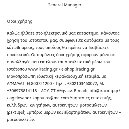
General Manager
Όροι χρήσης
Καλώς ήλθατε στo ηλεκτρονικό μας κατάστημα. Κάνοντας
χρήση του ιστότοπου μας, συμφωνείτε αυτόματα με τους
κάτωθι όρους, τους οποίους θα πρέπει να διαβάσετε
προσεκτικά. Οι παρόντες όροι χρήσης αφορούν μόνο σε
συναλλαγές που εκτελούνται αποκλειστικά μέσω του
ιστότοπου www.iracing.gr / e-shop.iracing.gr
Μονοπρόσωπη ιδιωτική κεφαλαιουχική εταιρία, με
ΑΦΜ/VAT: EL800721200 - Τηλ. : +302103460072, M:
+306973814118 – ΔΟΥ, ΣΤ Αθηνών, E-mail: info@iracing.gr/
/ agelosandrikopoulos@me.com Υπηρεσίες επισκευής,
κυλίνδρων, κινητήρων, αυτοκινήτων, μοτοσικλετών,
(ρεκτιφιέ) Εμπόριο μερών και εξαρτημάτων, αυτοκινήτων –
μοτοσικλετών.