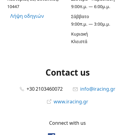
10447
9:00π.μ. — 6:00μ.μ.
Λήψη οδηγιών
Σάββατο
9:00π.μ. — 3:00μ.μ.
Κυριακή
Κλειστά
Contact us
+30 2103460072
info@iracing.gr
www.iracing.gr
Connect with us