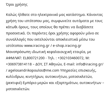
Όροι χρήσης
Καλώς ήλθατε στo ηλεκτρονικό μας κατάστημα. Κάνοντας
χρήση του ιστότοπου μας, συμφωνείτε αυτόματα με τους
κάτωθι όρους, τους οποίους θα πρέπει να διαβάσετε
προσεκτικά. Οι παρόντες όροι χρήσης αφορούν μόνο σε
συναλλαγές που εκτελούνται αποκλειστικά μέσω του
ιστότοπου www.iracing.gr / e-shop.iracing.gr
Μονοπρόσωπη ιδιωτική κεφαλαιουχική εταιρία, με
ΑΦΜ/VAT: EL800721200 - Τηλ. : +302103460072, M:
+306973814118 – ΔΟΥ, ΣΤ Αθηνών, E-mail: info@iracing.gr/
/ agelosandrikopoulos@me.com Υπηρεσίες επισκευής,
κυλίνδρων, κινητήρων, αυτοκινήτων, μοτοσικλετών,
(ρεκτιφιέ) Εμπόριο μερών και εξαρτημάτων, αυτοκινήτων –
μοτοσικλετών.