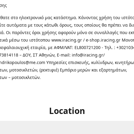
σης
θατε στo ηλεκτρονικό μας κατάστημα. Κάνοντας χρήση του ιστότ
τε αυτόματα με τους κάτωθι όρους, τους οποίους θα πρέπει να δ
κά. Οι παρόντες όροι χρήσης αφορούν μόνο σε συναλλαγές που εκ
τικά μέσω του ιστότοπου www.iracing.gr / e-shop.iracing.gr Μο
κεφαλαιουχική εταιρία, με ΑΦΜ/VAT: EL800721200 - Τηλ. : +302103
3814118 – ΔΟΥ, ΣΤ Αθηνών, E-mail: info@iracing.gr/
andrikopoulos@me.com Υπηρεσίες επισκευής, κυλίνδρων, κινητήρω
των, μοτοσικλετών, (ρεκτιφιέ) Εμπόριο μερών και εξαρτημάτων,
των – μοτοσικλετών.
Location