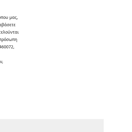
οπου μας,
ιαβάσετε
τελούνται
νοπρόσωπη
460072,
ν,