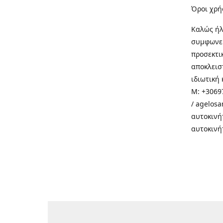
Όροι χρή
Καλώς ήλ
συμφωνεί
προσεκτι
αποκλεισ
ιδιωτική 
M: +30697
/ agelos
αυτοκινή
αυτοκινή